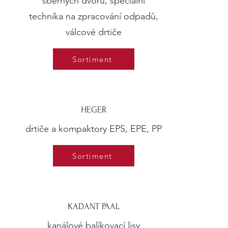
sběrných dvorů, speciální
technika na zpracování odpadů,
válcové drtiče
Sortiment
HEGER
drtiče a kompaktory EPS, EPE, PP
Sortiment
KADANT PAAL
kanálové balíkovací lisy